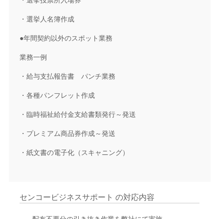
・選挙投票所入場券
・選挙人名簿作成
●年間契約以外のスポット業務
業務一例
・給与支払報告書 パンチ業務
・各種パンフレット作成
・臨時福祉給付金支給書類発行～発送
・プレミアム商品券作成～発送
・紙文書の電子化（スキャニング）
センコービジネスサポート の対応内容
配布不要分の引き抜き作業を弊社にて実施